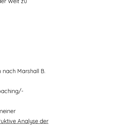
er Welt zu
n nach Marshall B.
coaching/-
 meiner
uktive Analyse der