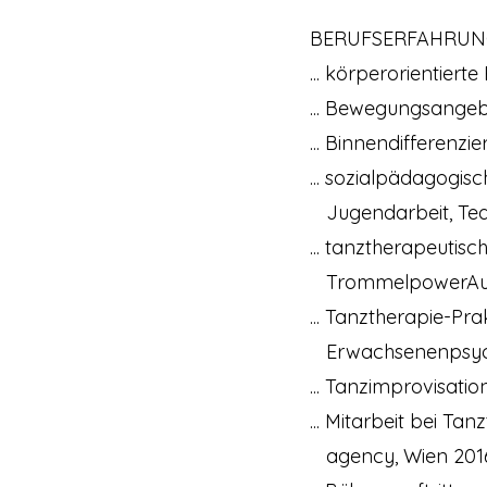
BERUFSERFAHRU
... körperorientierte 
... Bewegungsangebo
... Binnendifferenzi
... sozialpädagogis
Jugendarbeit, Team
... tanztherapeutis
TrommelpowerAustri
... Tanztherapie-P
Erwachsenenpsychia
... Tanzimprovisat
... Mitarbeit bei 
agency, Wien 201