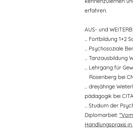
kennenzulernen und
erfahren.
AUS- und WEITER
... Fortbildung 1+2
... Psychosoziale B
... Tanzausbildung 
... Lehrgang für G
Rosenberg bei C
... dreijährige Wei
pädagogik bei CITA 
... Studium der Psy
Diplomarbeit:
"Vom 
Handlungspraxis in 