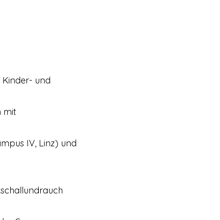
n Kinder- und
n mit
ampus IV, Linz) und
r schallundrauch