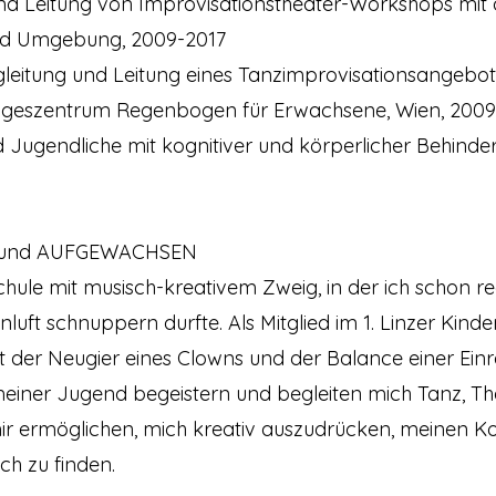
e und Leitung von Improvisationstheater-Workshops mi
nd Umgebung, 2009-2017
egleitung und Leitung eines Tanzimprovisationsangebot
geszentrum Regenbogen für Erwachsene, Wien, 2009
nd Jugendliche mit kognitiver und körperlicher Behinde
 und AUFGEWACHSEN
chule mit musisch-kreativem Zweig, in der ich schon re
uft schnuppern durfte. Als Mitglied im 1. Linzer Kinde
 der Neugier eines Clowns und der Balance einer Einr
 meiner Jugend begeistern und begleiten mich Tanz, T
e mir ermöglichen, mich kreativ auszudrücken, meinen K
ch zu finden.