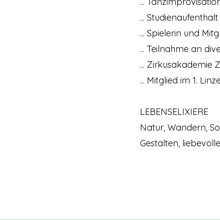
... Tanzimprovisati
... Studienaufenthal
... Spielerin und M
... Teilnahme an d
... Zirkusakademie 
... Mitglied im 1. Li
LEBENSELIXIERE
Natur, Wandern, Son
Gestalten, liebevol