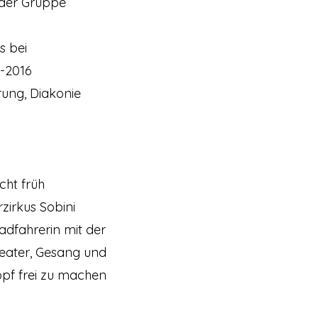
t der Gruppe
s bei
-2016
rung, Diakonie
cht früh
rzirkus Sobini
adfahrerin mit der
heater, Gesang und
opf frei zu machen