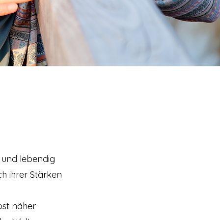
m und lebendig
ich ihrer Stärken
lbst näher